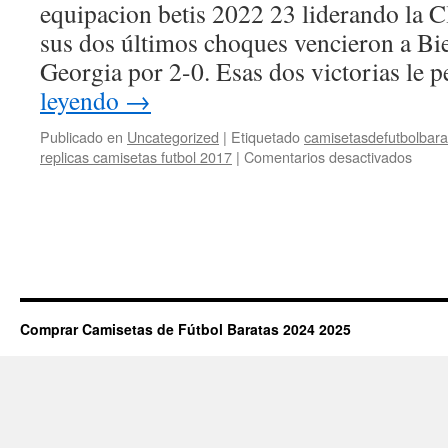
equipacion betis 2022 23 liderando la C
sus dos últimos choques vencieron a Bie
Georgia por 2-0. Esas dos victorias le
leyendo
→
Publicado en
Uncategorized
|
Etiquetado
camisetasdefutbolbara
en
replicas camisetas futbol 2017
|
Comentarios desactivados
camis
adida
futbol
2018
Comprar Camisetas de Fútbol Baratas 2024 2025