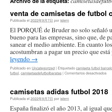
camisetasdefutb
Archivo de la etiqueta:
contenido
venta de camisetas de futbol 
Publicada el
2022年9月7日
por
istern
El PORQUÉ de Bruder no solo señaló u
bueno para las empresas, sino que, de p
sanear el medio ambiente. En cuanto lo
acostumbran a pagar un precio que est
leyendo
→
Publicado en
Uncategorized
|
Etiquetado
camiseta futbol barce
en
futbol
,
camisetasdefutbolbaratas
|
Comentarios desactivados
ven
de
cam
camisetas adidas futbol 2018
de
fut
Publicada el
2022年9月7日
por
istern
onl
España finalizó el año 2013, al igual que