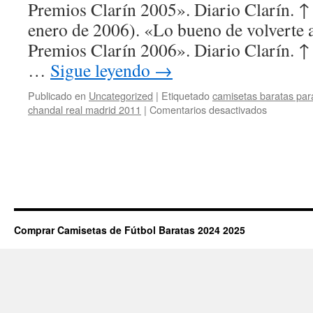
Premios Clarín 2005». Diario Clarín. ↑
enero de 2006). «Lo bueno de volverte
Premios Clarín 2006». Diario Clarín. ↑
…
Sigue leyendo
→
Publicado en
Uncategorized
|
Etiquetado
camisetas baratas par
en
chandal real madrid 2011
|
Comentarios desactivados
venta
de
camisetas
de
futbol
online
Comprar Camisetas de Fútbol Baratas 2024 2025