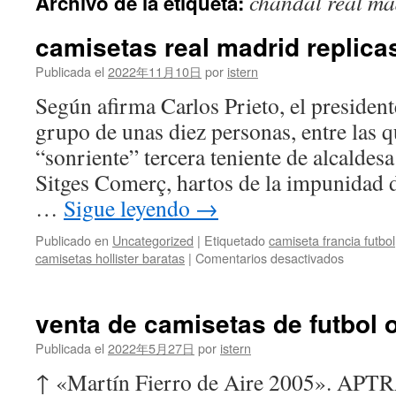
chandal real m
Archivo de la etiqueta:
contenido
camisetas real madrid replica
Publicada el
2022年11月10日
por
istern
Según afirma Carlos Prieto, el presiden
grupo de unas diez personas, entre las 
“sonriente” tercera teniente de alcaldesa 
Sitges Comerç, hartos de la impunidad d
…
Sigue leyendo
→
Publicado en
Uncategorized
|
Etiquetado
camiseta francia futbol
en
camisetas hollister baratas
|
Comentarios desactivados
camiseta
real
madrid
venta de camisetas de futbol 
replicas
Publicada el
2022年5月27日
por
istern
↑ «Martín Fierro de Aire 2005». APT