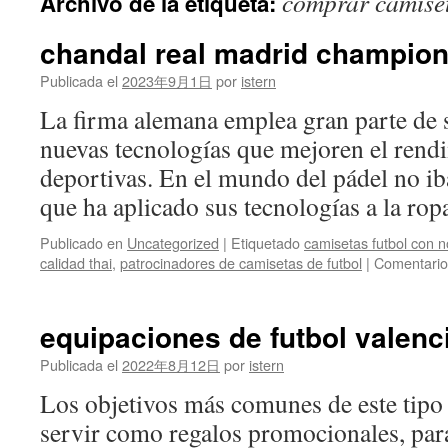
comprar camiset
Archivo de la etiqueta:
contenido
chandal real madrid champio
Publicada el
2023年9月1日
por
istern
La firma alemana emplea gran parte de s
nuevas tecnologías que mejoren el rend
deportivas. En el mundo del pádel no ib
que ha aplicado sus tecnologías a la r
Publicado en
Uncategorized
|
Etiquetado
camisetas futbol con
calidad thai
,
patrocinadores de camisetas de futbol
|
Comentario
equipaciones de futbol valenci
Publicada el
2022年8月12日
por
istern
Los objetivos más comunes de este tipo
servir como regalos promocionales, para