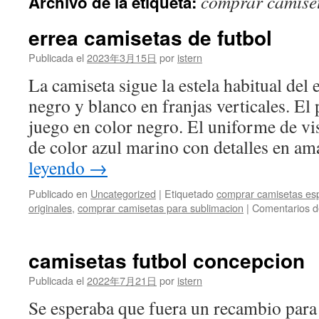
comprar camiset
Archivo de la etiqueta:
contenido
errea camisetas de futbol
Publicada el
2023年3月15日
por
istern
La camiseta sigue la estela habitual de
negro y blanco en franjas verticales. El 
juego en color negro. El uniforme de vi
de color azul marino con detalles en am
leyendo
→
Publicado en
Uncategorized
|
Etiquetado
comprar camisetas es
originales
,
comprar camisetas para sublimacion
|
Comentarios d
camisetas futbol concepcion
Publicada el
2022年7月21日
por
istern
Se esperaba que fuera un recambio par