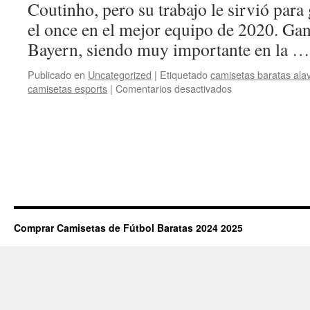
Coutinho, pero su trabajo le sirvió para
el once en el mejor equipo de 2020. Ganó
Bayern, siendo muy importante en la 
Publicado en
Uncategorized
|
Etiquetado
camisetas baratas ala
en
camisetas esports
|
Comentarios desactivados
camisetas
futbol
concepcion
Comprar Camisetas de Fútbol Baratas 2024 2025