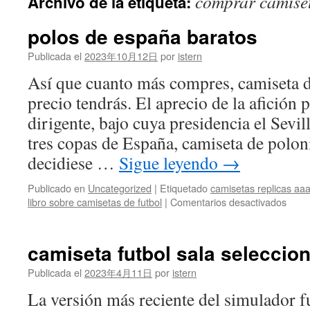
comprar camiset
Archivo de la etiqueta:
contenido
polos de españa baratos
Publicada el
2023年10月12日
por
istern
Así que cuanto más compres, camiseta 
precio tendrás. El aprecio de la afición p
dirigente, bajo cuya presidencia el Sevi
tres copas de España, camiseta de polon
decidiese …
Sigue leyendo
→
Publicado en
Uncategorized
|
Etiquetado
camisetas replicas aa
en
libro sobre camisetas de futbol
|
Comentarios desactivados
polos
de
espa
camiseta futbol sala seleccio
barat
Publicada el
2023年4月11日
por
istern
La versión más reciente del simulador f