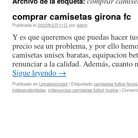
comprar camiset
Archivo de la etiqueta:
contenido
comprar camisetas girona fc
Publicada el
2023年2月11日
por
istern
Y es que queremos que puedas hacer tus
precio sea un problema, y por ello hem
camisetas unisex baratas, equipacion be
renunciar a la calidad. Además, cuanto
Sigue leyendo
→
Publicado en
Uncategorized
|
Etiquetado
camisetas futbol flores
independentistas
,
milanuncios camisetas futbol huelva
|
Comenta