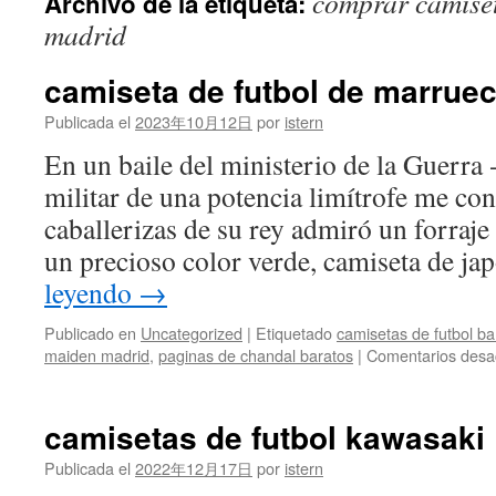
comprar camise
Archivo de la etiqueta:
contenido
madrid
camiseta de futbol de marrue
Publicada el
2023年10月12日
por
istern
En un baile del ministerio de la Guerra 
militar de una potencia limítrofe me con
caballerizas de su rey admiró un forraj
un precioso color verde, camiseta de 
leyendo
→
Publicado en
Uncategorized
|
Etiquetado
camisetas de futbol ba
maiden madrid
,
paginas de chandal baratos
|
Comentarios desa
camisetas de futbol kawasaki
Publicada el
2022年12月17日
por
istern