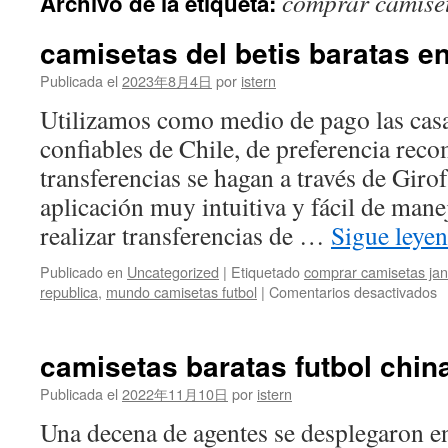
comprar camiset
Archivo de la etiqueta:
contenido
camisetas del betis baratas e
Publicada el
2023年8月4日
por
istern
Utilizamos como medio de pago las cas
confiables de Chile, de preferencia re
transferencias se hagan a través de Girof
aplicación muy intuitiva y fácil de mane
realizar transferencias de …
Sigue leye
Publicado en
Uncategorized
|
Etiquetado
comprar camisetas jan
e
republica
,
mundo camisetas futbol
|
Comentarios desactivados
c
d
be
camisetas baratas futbol chin
b
e
Publicada el
2022年11月10日
por
istern
r
Una decena de agentes se desplegaron en