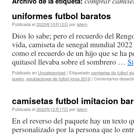
comprar camiset
Archivo de la etiqueta:
contenido
uniformes futbol baratos
Publicada el
2023年10月12日
por
istern
Dios lo sabe; pero el recuerdo del Reng
vida, camiseta de senegal mundial 2022 
como el recuerdo de un hijo que se ha p
quitasol llevaba sobre el sombrero …
S
Publicado en
Uncategorized
|
Etiquetado
camisetas de futbol gi
queen
,
equipaciones de futbol joma 2019
|
Comentarios desacti
camisetas futbol imitacion ba
Publicada el
2022年12月17日
por
istern
En el reverso del paquete hay un texto 
personalizado por la persona que lo ent