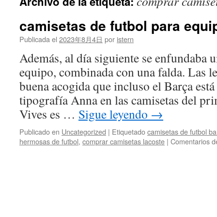
comprar camiset
Archivo de la etiqueta:
contenido
camisetas de futbol para equ
Publicada el
2023年8月4日
por
istern
Además, al día siguiente se enfundaba u
equipo, combinada con una falda. Las le
buena acogida que incluso el Barça está 
tipografía Anna en las camisetas del pr
Vives es …
Sigue leyendo
→
Publicado en
Uncategorized
|
Etiquetado
camisetas de futbol b
hermosas de futbol
,
comprar camisetas lacoste
|
Comentarios d