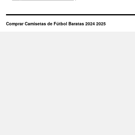
cam
futb
nio
ali
Comprar Camisetas de Fútbol Baratas 2024 2025