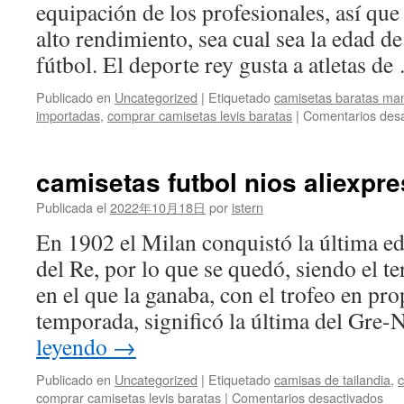
equipación de los profesionales, así que
alto rendimiento, sea cual sea la edad de 
fútbol. El deporte rey gusta a atletas d
Publicado en
Uncategorized
|
Etiquetado
camisetas baratas man
importadas
,
comprar camisetas levis baratas
|
Comentarios desa
camisetas futbol nios aliexpr
Publicada el
2022年10月18日
por
istern
En 1902 el Milan conquistó la última ed
del Re, por lo que se quedó, siendo el t
en el que la ganaba, con el trofeo en pr
temporada, significó la última del Gre
leyendo
→
Publicado en
Uncategorized
|
Etiquetado
camisas de tailandia
,
c
en
comprar camisetas levis baratas
|
Comentarios desactivados