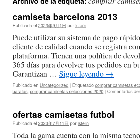
comprar camiset
Archivo de la etiqueta:
contenido
camiseta barcelona 2013
Publicada el
2023年9月1日
por
istern
Puede utilizar su sistema de pago rápido
cliente de calidad cuando se registra c
plataforma. Tienen una política de devol
365 días para devolver tus pedidos en b
Garantizan …
Sigue leyendo
→
Publicado en
Uncategorized
|
Etiquetado
comprar camisetas eco
baratas
,
comprar camisetas selecciones 2020
|
Comentarios des
ofertas camisetas futbol
Publicada el
2023年7月11日
por
istern
Toda la gama cuenta con la misma tecno