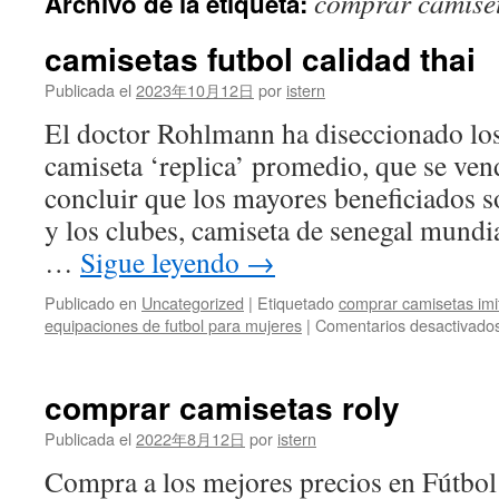
comprar camiset
Archivo de la etiqueta:
contenido
camisetas futbol calidad thai
Publicada el
2023年10月12日
por
istern
El doctor Rohlmann ha diseccionado los
camiseta ‘replica’ promedio, que se ven
concluir que los mayores beneficiados s
y los clubes, camiseta de senegal mund
…
Sigue leyendo
→
Publicado en
Uncategorized
|
Etiquetado
comprar camisetas imi
equipaciones de futbol para mujeres
|
Comentarios desactivado
comprar camisetas roly
Publicada el
2022年8月12日
por
istern
Compra a los mejores precios en Fútbol