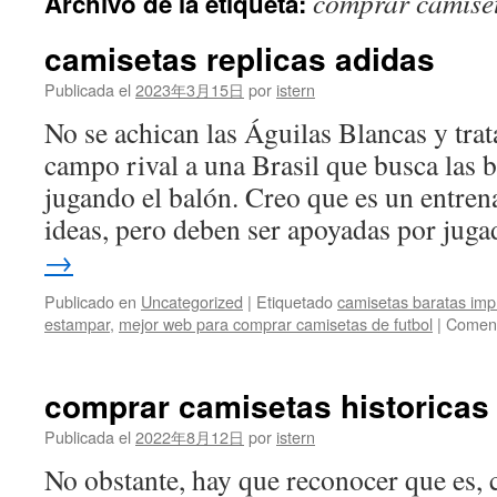
comprar camise
Archivo de la etiqueta:
contenido
camisetas replicas adidas
Publicada el
2023年3月15日
por
istern
No se achican las Águilas Blancas y trat
campo rival a una Brasil que busca las b
jugando el balón. Creo que es un entren
ideas, pero deben ser apoyadas por ju
→
Publicado en
Uncategorized
|
Etiquetado
camisetas baratas imp
estampar
,
mejor web para comprar camisetas de futbol
|
Coment
comprar camisetas historicas 
Publicada el
2022年8月12日
por
istern
No obstante, hay que reconocer que es