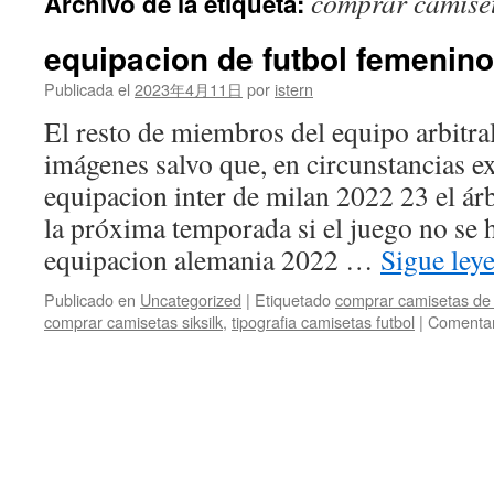
comprar camiset
Archivo de la etiqueta:
contenido
equipacion de futbol femenino
Publicada el
2023年4月11日
por
istern
El resto de miembros del equipo arbitral
imágenes salvo que, en circunstancias e
equipacion inter de milan 2022 23 el árb
la próxima temporada si el juego no se 
equipacion alemania 2022 …
Sigue le
Publicado en
Uncategorized
|
Etiquetado
comprar camisetas de 
comprar camisetas siksilk
,
tipografia camisetas futbol
|
Comentar