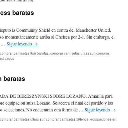
ess baratas
disputó la Community Shield en contra del Manchester United,
so momentáneamente arriba al Chelsea por 2-1. Sin embargo, el
 2 …
Sigue leyendo
→
comprar camisetas thai baratas
,
comprar camisetas ultras sur
,
comprar
en
activados
comprar
camisetas
guess
n baratas
baratas
DA DE BERESZYNSKI SOBRE LOZANO. Amarilla para
e equipacion suiza Lozano. Se acerca el final del partido y las
dos selecciones. No encuentran otra forma de …
Sigue leyendo
→
comprar camisetas ultras sur
,
comprar camisetas x6tence
,
equipaciones en