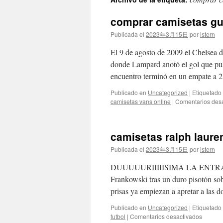
contenido
comprar camisetas gu
Publicada el
2023年3月15日
por
istern
El 9 de agosto de 2009 el Chelsea 
donde Lampard anotó el gol que pu
encuentro terminó en un empate a
Publicado en
Uncategorized
|
Etiquetado
camisetas vans online
|
Comentarios des
camisetas ralph laure
Publicada el
2023年3月15日
por
istern
DUUUUURIIIIISIMA LA ENTRA
Frankowski tras un duro pisotón sobr
prisas ya empiezan a apretar a las 
Publicado en
Uncategorized
|
Etiquetado
en
futbol
|
Comentarios desactivados