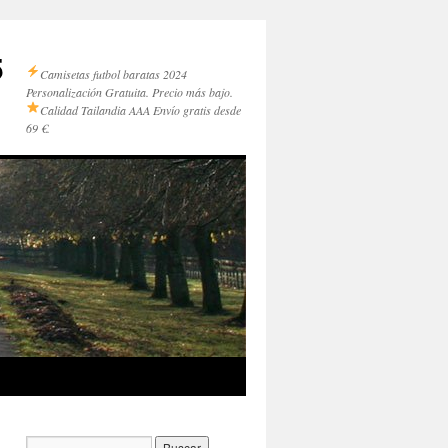
5
Camisetas futbol baratas 2024
Personalización Gratuita. Precio más bajo.
Calidad Tailandia AAA
Envío gratis desde
69 €.