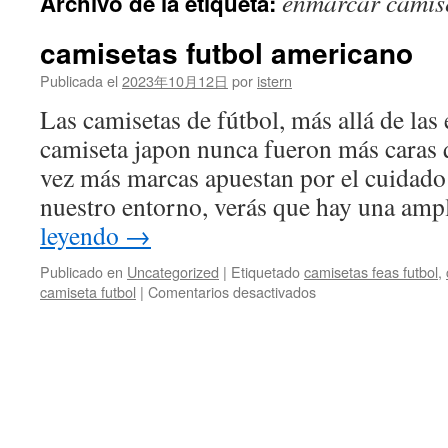
enmarcar camise
Archivo de la etiqueta:
contenido
camisetas futbol americano
Publicada el
2023年10月12日
por
istern
Las camisetas de fútbol, más allá de las 
camiseta japon nunca fueron más caras
vez más marcas apuestan por el cuidado 
nuestro entorno, verás que hay una am
leyendo
→
Publicado en
Uncategorized
|
Etiquetado
camisetas feas futbol
,
en
camiseta futbol
|
Comentarios desactivados
camisetas
futbol
americano