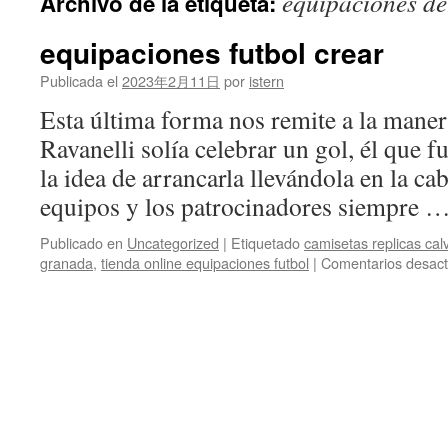
equipaciones de
Archivo de la etiqueta:
contenido
equipaciones futbol crear
Publicada el
2023年2月11日
por
istern
Esta última forma nos remite a la maner
Ravanelli solía celebrar un gol, él que f
la idea de arrancarla llevándola en la cab
equipos y los patrocinadores siempre 
Publicado en
Uncategorized
|
Etiquetado
camisetas replicas calv
granada
,
tienda online equipaciones futbol
|
Comentarios desact