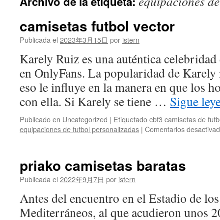
equipaciones de
Archivo de la etiqueta:
contenido
camisetas futbol vector
Publicada el
2023年3月15日
por
istern
Karely Ruiz es una auténtica celebridad 
en OnlyFans. La popularidad de Karely n
eso le influye en la manera en que los h
con ella. Si Karely se tiene …
Sigue le
Publicado en
Uncategorized
|
Etiquetado
cbf3 camisetas de futb
equipaciones de futbol personalizadas
|
Comentarios desactiva
priako camisetas baratas
Publicada el
2022年9月7日
por
istern
Antes del encuentro en el Estadio de lo
Mediterráneos, al que acudieron unos 2