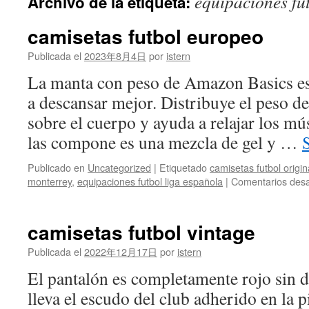
equipaciones fu
Archivo de la etiqueta:
contenido
camisetas futbol europeo
Publicada el
2023年8月4日
por
istern
La manta con peso de Amazon Basics es
a descansar mejor. Distribuye el peso 
sobre el cuerpo y ayuda a relajar los mú
las compone es una mezcla de gel y …
Publicado en
Uncategorized
|
Etiquetado
camisetas futbol origi
monterrey
,
equipaciones futbol liga española
|
Comentarios desa
camisetas futbol vintage
Publicada el
2022年12月17日
por
istern
El pantalón es completamente rojo sin de
lleva el escudo del club adherido en la p