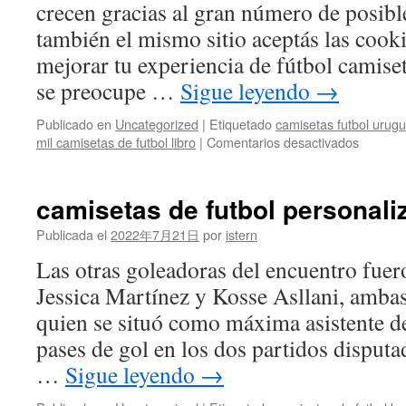
crecen gracias al gran número de posible
también el mismo sitio aceptás las cook
mejorar tu experiencia de fútbol camise
se preocupe …
Sigue leyendo
→
Publicado en
Uncategorized
|
Etiquetado
camisetas futbol urug
en
mil camisetas de futbol libro
|
Comentarios desactivados
entrada
celta
villarreal
camisetas de futbol personal
milanun
Publicada el
2022年7月21日
por
istern
Las otras goleadoras del encuentro fue
Jessica Martínez y Kosse Asllani, ambas
quien se situó como máxima asistente de
pases de gol en los dos partidos disputa
…
Sigue leyendo
→