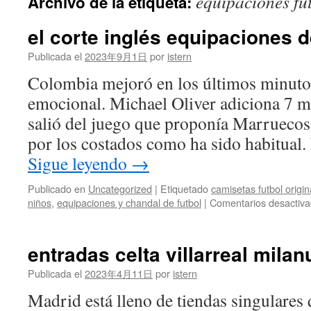
equipaciones fu
Archivo de la etiqueta:
contenido
el corte inglés equipaciones d
Publicada el
2023年9月1日
por
istern
Colombia mejoró en los últimos minutos
emocional. Michael Oliver adiciona 7 mi
salió del juego que proponía Marruecos
por los costados como ha sido habitual.
Sigue leyendo
→
Publicado en
Uncategorized
|
Etiquetado
camisetas futbol origi
niños
,
equipaciones y chandal de futbol
|
Comentarios desactiv
entradas celta villarreal mila
Publicada el
2023年4月11日
por
istern
Madrid está lleno de tiendas singulares