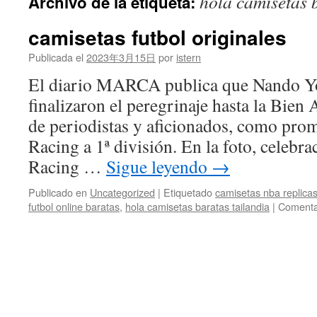
hola camisetas 
Archivo de la etiqueta:
contenido
camisetas futbol originales
Publicada el
2023年3月15日
por
istern
El diario MARCA publica que Nando Y
finalizaron el peregrinaje hasta la Bie
de periodistas y aficionados, como prom
Racing a 1ª división. En la foto, celebra
Racing …
Sigue leyendo
→
Publicado en
Uncategorized
|
Etiquetado
camisetas nba replica
futbol online baratas
,
hola camisetas baratas tailandia
|
Comenta