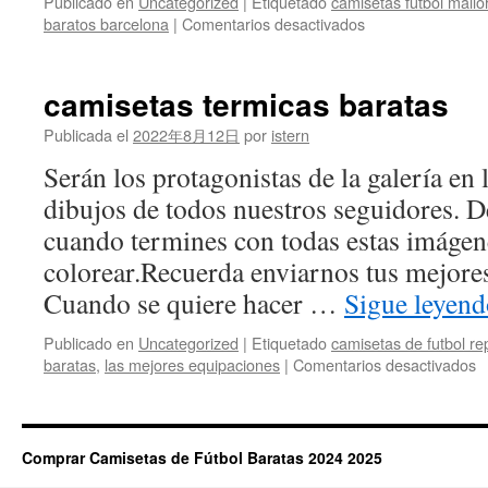
Publicado en
Uncategorized
|
Etiquetado
camisetas futbol mallo
en
baratos barcelona
|
Comentarios desactivados
equipaciones
baratas
camisetas termicas baratas
Publicada el
2022年8月12日
por
istern
Serán los protagonistas de la galería en
dibujos de todos nuestros seguidores. De
cuando termines con todas estas imágen
colorear.Recuerda enviarnos tus mejore
Cuando se quiere hacer …
Sigue leyen
Publicado en
Uncategorized
|
Etiquetado
camisetas de futbol re
e
baratas
,
las mejores equipaciones
|
Comentarios desactivados
c
t
b
Comprar Camisetas de Fútbol Baratas 2024 2025