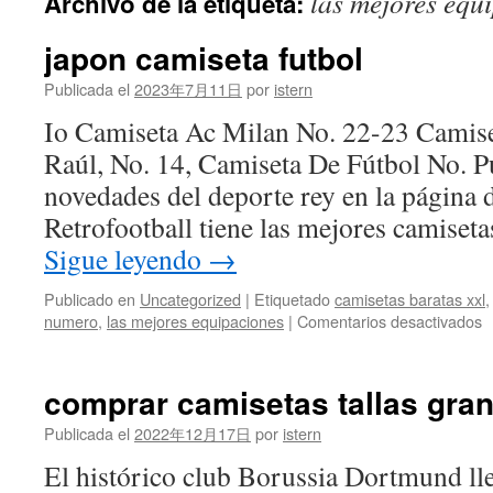
las mejores equ
Archivo de la etiqueta:
contenido
japon camiseta futbol
Publicada el
2023年7月11日
por
istern
Io Camiseta Ac Milan No. 22-23 Camise
Raúl, No. 14, Camiseta De Fútbol No. Pu
novedades del deporte rey en la página 
Retrofootball tiene las mejores camiset
Sigue leyendo
→
Publicado en
Uncategorized
|
Etiquetado
camisetas baratas xxl
e
numero
,
las mejores equipaciones
|
Comentarios desactivados
j
c
f
comprar camisetas tallas gra
Publicada el
2022年12月17日
por
istern
El histórico club Borussia Dortmund ll