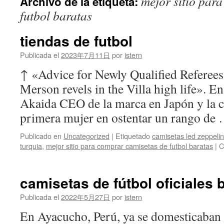
mejor sitio par
Archivo de la etiqueta:
contenido
futbol baratas
tiendas de futbol
Publicada el
2023年7月11日
por
istern
↑ «Advice for Newly Qualified Referees
Merson revels in the Villa high life». 
Akaida CEO de la marca en Japón y la co
primera mujer en ostentar un rango de
Publicado en
Uncategorized
|
Etiquetado
camisetas led zeppelin
turquia
,
mejor sitio para comprar camisetas de futbol baratas
|
C
camisetas de fútbol oficiales 
Publicada el
2022年5月27日
por
istern
En Ayacucho, Perú, ya se domesticaban