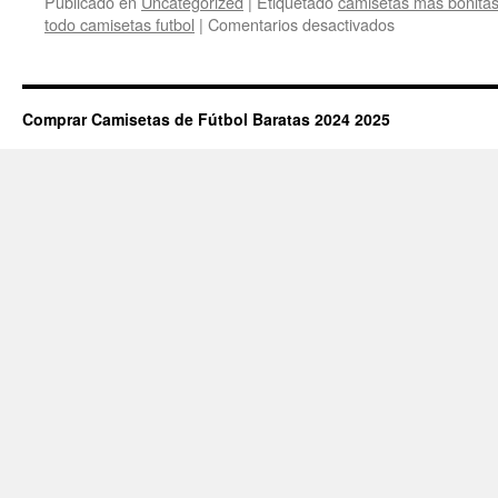
Publicado en
Uncategorized
|
Etiquetado
camisetas mas bonitas
en
todo camisetas futbol
|
Comentarios desactivados
camisetas
futbol
baratas
foro
Comprar Camisetas de Fútbol Baratas 2024 2025