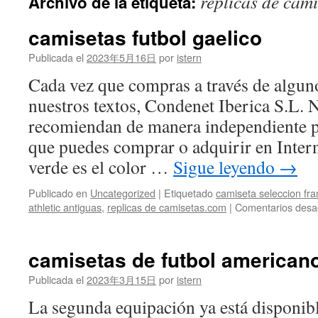
replicas de cam
Archivo de la etiqueta:
contenido
camisetas futbol gaelico
Publicada el
2023年5月16日
por
istern
Cada vez que compras a través de algun
nuestros textos, Condenet Iberica S.L. 
recomiendan de manera independiente p
que puedes comprar o adquirir en Internet
verde es el color …
Sigue leyendo
→
Publicado en
Uncategorized
|
Etiquetado
camiseta seleccion fra
athletic antiguas
,
replicas de camisetas.com
|
Comentarios desa
camisetas de futbol american
Publicada el
2023年3月15日
por
istern
La segunda equipación ya está disponib