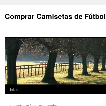
Comprar Camisetas de Fútbol
Saltar
Inicio
al
←
camisetas futbol estampadas