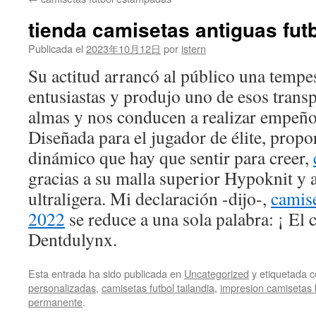
contenido
tienda camisetas antiguas fut
Publicada el
2023年10月12日
por
istern
Su actitud arrancó al público una tempe
entusiastas y produjo uno de esos transp
almas y nos conducen a realizar empeño
Diseñada para el jugador de élite, prop
dinámico que hay que sentir para creer,
gracias a su malla superior Hypoknit y a
ultraligera. Mi declaración -dijo-,
camis
2022
se reduce a una sola palabra: ¡ El
Dentdulynx.
Esta entrada ha sido publicada en
Uncategorized
y etiquetada
personalizadas
,
camisetas futbol tailandia
,
impresion camisetas 
permanente
.