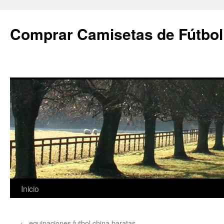
Comprar Camisetas de Fútbol
Saltar
Inicio
al
←
equipaciones futbol china baratas