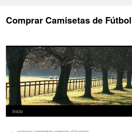
Comprar Camisetas de Fútbol
Saltar
Inicio
al
←
comprar camisetas valencia cf baratas