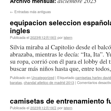
diciembre 2023
Archivo mensual:
contenido
←
Entradas más antiguas
equipacion seleccion española
ingles
Publicada el
2023年12月19日
por
istern
Silvia miraba al Capitolio desde el balcó
abrazaba, mientras le decía: “Ita, Ita”. 
su ropa, corrió con él para el lobby del 
buscar más niños hasta que, entre todo
Publicado en
Uncategorized
|
Etiquetado
camisetas harley davi
baratas
,
chandal atletico de madrid 2013
|
Comentarios desacti
camisetas de entrenamiento f
Publicada el
2023年12月19日
por
istern