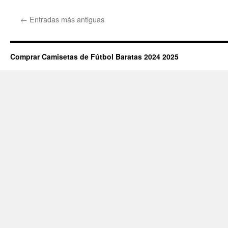
cam
futb
←
Entradas más antiguas
fran
Comprar Camisetas de Fútbol Baratas 2024 2025