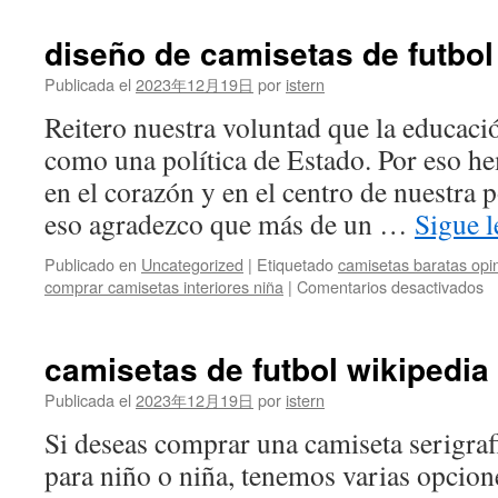
diseño de camisetas de futbol
Publicada el
2023年12月19日
por
istern
Reitero nuestra voluntad que la educaci
como una política de Estado. Por eso he
en el corazón y en el centro de nuestra p
eso agradezco que más de un …
Sigue 
Publicado en
Uncategorized
|
Etiquetado
camisetas baratas opi
e
comprar camisetas interiores niña
|
Comentarios desactivados
di
d
c
camisetas de futbol wikipedia
d
fu
Publicada el
2023年12月19日
por
istern
pe
Si deseas comprar una camiseta serigr
para niño o niña, tenemos varias opcion