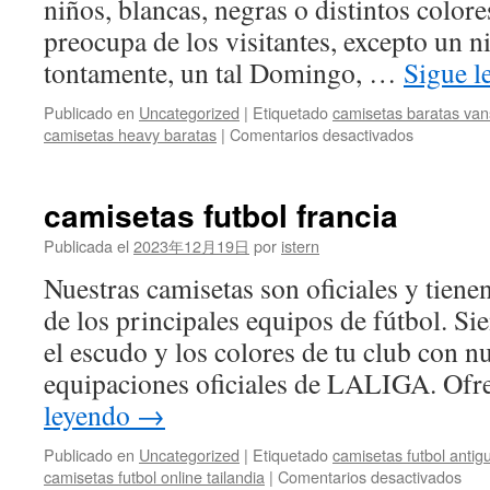
niños, blancas, negras o distintos colore
preocupa de los visitantes, excepto un 
tontamente, un tal Domingo, …
Sigue 
Publicado en
Uncategorized
|
Etiquetado
camisetas baratas van
en
camisetas heavy baratas
|
Comentarios desactivados
camisetas
de
futbol
camisetas futbol francia
wikipedia
Publicada el
2023年12月19日
por
istern
Nuestras camisetas son oficiales y tiene
de los principales equipos de fútbol. Sie
el escudo y los colores de tu club con nu
equipaciones oficiales de LALIGA. O
leyendo
→
Publicado en
Uncategorized
|
Etiquetado
camisetas futbol antig
en
camisetas futbol online tailandia
|
Comentarios desactivados