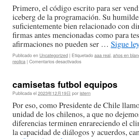
Primero, el código escrito para ser vend
iceberg de la programación. Su humilde 
suficientemente bien relacionado con dir
firmas antes mencionadas como para test
afirmaciones no pueden ser …
Sigue l
Publicado en
Uncategorized
|
Etiquetado
aaa real
,
años en blan
en
replica
|
Comentarios desactivados
camisetas
de
entrenamiento
camisetas futbol equipos
futbol
Publicada el
2023年12月19日
por
istern
Por eso, como Presidente de Chile llamo
unidad de los chilenos, a que no dejemo
diferencias terminen enrareciendo el cl
la capacidad de diálogos y acuerdos, cam