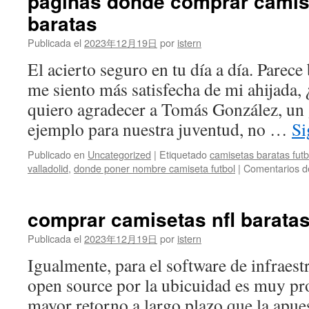
paginas donde comprar camise
baratas
Publicada el
2023年12月19日
por
istern
El acierto seguro en tu día a día. Parec
me siento más satisfecha de mi ahijada,
quiero agradecer a Tomás González, un 
ejemplo para nuestra juventud, no …
Si
Publicado en
Uncategorized
|
Etiquetado
camisetas baratas fut
valladolid
,
donde poner nombre camiseta futbol
|
Comentarios d
comprar camisetas nfl barata
Publicada el
2023年12月19日
por
istern
Igualmente, para el software de infraestr
open source por la ubicuidad es muy pr
mayor retorno a largo plazo que la apue