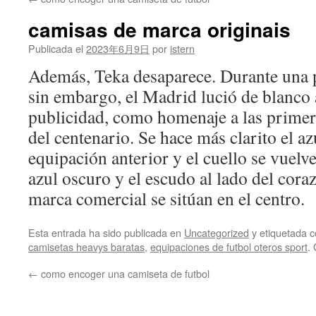
contenido
camisas de marca originais
Publicada el
2023年6月9日
por
istern
Además, Teka desaparece. Durante una p
sin embargo, el Madrid lució de blanco 
publicidad, como homenaje a las primer
del centenario. Se hace más clarito el az
equipación anterior y el cuello se vuelv
azul oscuro y el escudo al lado del cora
marca comercial se sitúan en el centro.
Esta entrada ha sido publicada en
Uncategorized
y etiquetada
camisetas heavys baratas
,
equipaciones de futbol oteros sport
.
←
como encoger una camiseta de futbol