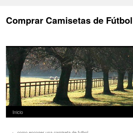
Comprar Camisetas de Fútbol
Saltar
Inicio
al
←
como encoger una camiseta de futbol