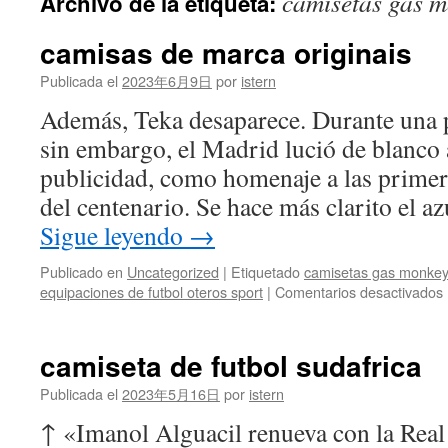
camisetas gas m
Archivo de la etiqueta:
contenido
camisas de marca originais
Publicada el
2023年6月9日
por
istern
Además, Teka desaparece. Durante una p
sin embargo, el Madrid lució de blanco 
publicidad, como homenaje a las primer
del centenario. Se hace más clarito el a
Sigue leyendo
→
Publicado en
Uncategorized
|
Etiquetado
camisetas gas monkey
equipaciones de futbol oteros sport
|
Comentarios desactivados
camiseta de futbol sudafrica
o
Publicada el
2023年5月16日
por
istern
↑ «Imanol Alguacil renueva con la Real