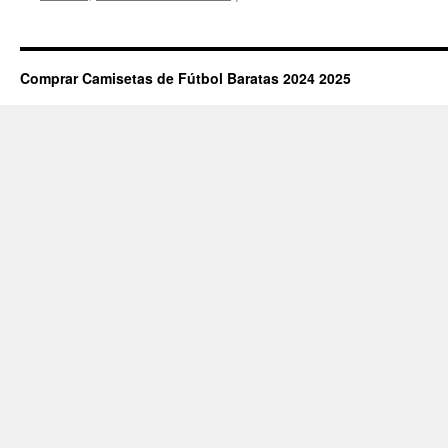
camis
depor
barat
Comprar Camisetas de Fútbol Baratas 2024 2025