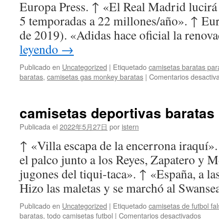
Europa Press. ↑ «El Real Madrid lucirá
5 temporadas a 22 millones/año». ↑ Eu
de 2019). «Adidas hace oficial la reno
leyendo
→
Publicado en
Uncategorized
|
Etiquetado
camisetas baratas para
baratas
,
camisetas gas monkey baratas
|
Comentarios desactiv
camisetas deportivas baratas
Publicada el
2022年5月27日
por
istern
↑ «Villa escapa de la encerrona iraquí»
el palco junto a los Reyes, Zapatero y 
jugones del tiqui-taca». ↑ «España, a las
Hizo las maletas y se marchó al Swans
Publicado en
Uncategorized
|
Etiquetado
camisetas de futbol fa
en
baratas
,
todo camisetas futbol
|
Comentarios desactivados