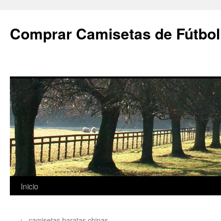
Comprar Camisetas de Fútbol
Saltar
Inicio
al
←
camisetas baratas chinas