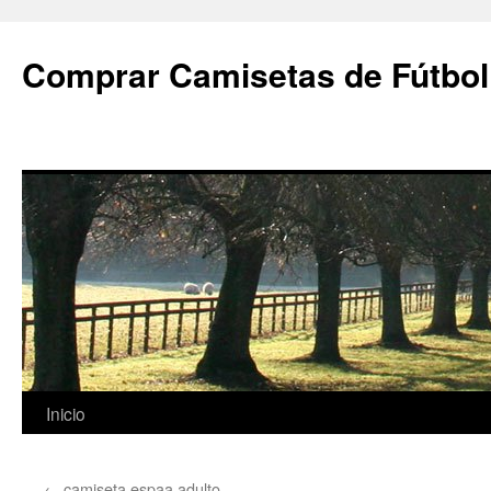
Comprar Camisetas de Fútbol
Saltar
Inicio
al
←
camiseta espaa adulto