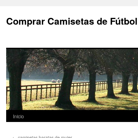
Comprar Camisetas de Fútbol
Saltar
Inicio
al
←
camisetas baratas de mujer