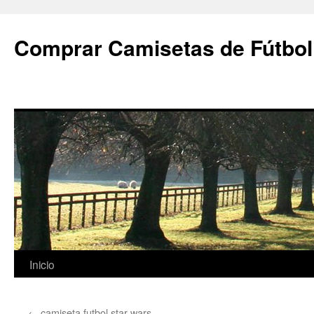
Comprar Camisetas de Fútbol
Saltar
Inicio
al
←
camiseta futbol star wars