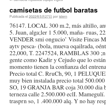
contenido
camisetas de futbol baratas
Publicada el
2022年5月27日
por
istern
76147. LOCAL 300 m.2, más altillo, an
5. Juan, alga;ler 1 5.000, maña- ruas,
VENDER smi ongucio’ Visite Fincas
aytv pesca- (bola, mueva oqailrada, oé
22,000, T. 2247524, RAMBLAS 300 ;n.2
gente como Kadir y Cejudo que lo están
momento tienen la confianza del entrena
Precio total C. RruCh, 90, 1 PELUQUER
muy bien instalada precio total 500.000 
SO, 19 GRANJA BAR coja 30.000 dia bi
terneza calle 2.500.000 eclI. Mamegul
trasprn so, 1 .400.000 alq. Y no hay resp