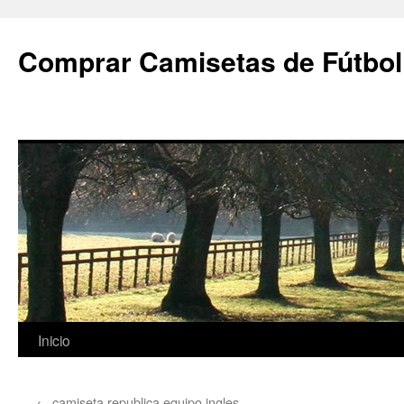
Comprar Camisetas de Fútbol
Saltar
Inicio
al
←
camiseta republica equipo ingles