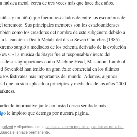
n música metal, cerca de tres veces más que hace diez años.
 niñas y un niño) que fueron rescatados de entre los escombros del
del terremoto. Sus principales mentores son los estadounidenses
mbién como los creadores del nombre de este subgénero debido a
 a la canción «Death Metal» del disco Seven Churches (1985)
xtremo surgió a mediados de los ochenta derivado de la evolución
ews: «La música de Slayer fue el responsable directo del
nas de sus agrupaciones como Machine Head, Mastodon, Lamb of
 Sevenfold han tenido un gran éxito comercial en los últimos
de los festivales más importantes del mundo. Además, algunos
metal que ha sido aplicado a principios y mediados de los años 2000
arkness.
artículo informativo junto con usted desea ser dado más
igo
le imploro que detenga por nuestra página.
gorized
y etiquetada como
camiseta tercera republica
,
camisetas de futbol
 Guarda el
enlace permanente
.