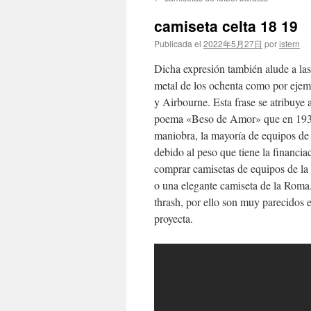
contenido
camiseta celta 18 19
Publicada el
2022年5月27日
por
istern
Dicha expresión también alude a las
metal de los ochenta como por ejem
y Airbourne. Esta frase se atribuye 
poema «Beso de Amor» que en 1936 
maniobra, la mayoría de equipos de
debido al peso que tiene la financia
comprar camisetas de equipos de la 
o una elegante camiseta de la Roma.
thrash, por ello son muy parecidos 
proyecta.