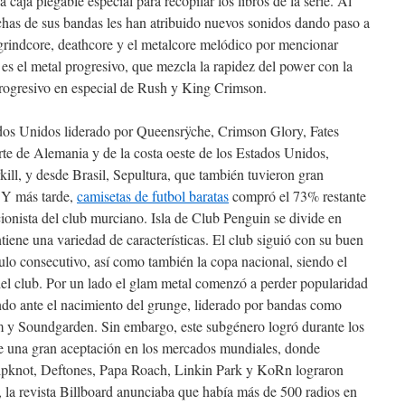
a caja plegable especial para recopilar los libros de la serie. Al
chas de sus bandas les han atribuido nuevos sonidos dando paso a
grindcore, deathcore y el metalcore melódico por mencionar
 es el metal progresivo, que mezcla la rapidez del power con la
rogresivo en especial de Rush y King Crimson.
tados Unidos liderado por Queensrÿche, Crimson Glory, Fates
e de Alemania y de la costa oeste de los Estados Unidos,
ill, y desde Brasil, Sepultura, que también tuvieron gran
. Y más tarde,
camisetas de futbol baratas
compró el 73% restante
ionista del club murciano. Isla de Club Penguin se divide en
ntiene una variedad de características. El club siguió con su buen
tulo consecutivo, así como también la copa nacional, siendo el
 del club. Por un lado el glam metal comenzó a perder popularidad
ndo ante el nacimiento del grunge, liderado por bandas como
am y Soundgarden. Sin embargo, este subgénero logró durante los
te una gran aceptación en los mercados mundiales, donde
ipknot, Deftones, Papa Roach, Linkin Park y KoRn lograron
 la revista Billboard anunciaba que había más de 500 radios en