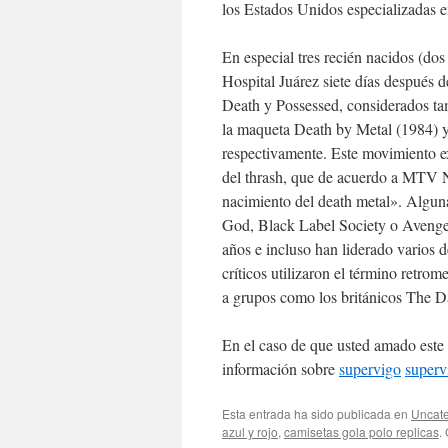
los Estados Unidos especializadas e
En especial tres recién nacidos (dos
Hospital Juárez siete días después 
Death y Possessed, considerados ta
la maqueta Death by Metal (1984) y
respectivamente. Este movimiento e
del thrash, que de acuerdo a MTV N
nacimiento del death metal». Algu
God, Black Label Society o Avenged
años e incluso han liderado varios 
críticos utilizaron el término retro
a grupos como los británicos The D
En el caso de que usted amado este 
información sobre
supervigo
superv
Esta entrada ha sido publicada en
Uncate
azul y rojo
,
camisetas gola polo replicas
.