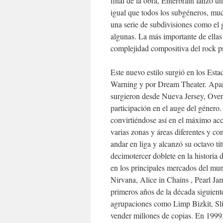
final de la obra, Enterbrain lanzó un
igual que todos los subgéneros, mu
una serie de subdivisiones como el 
algunas. La más importante de ellas
complejidad compositiva del rock p
Este nuevo estilo surgió en los Es
Warning y por Dream Theater. Apart
surgieron desde Nueva Jersey, Overk
participación en el auge del género
convirtiéndose así en el máximo acc
varias zonas y áreas diferentes y co
andar en liga y alcanzó su octavo tí
decimotercer doblete en la historia
en los principales mercados del mu
Nirvana, Alice in Chains , Pearl J
primeros años de la década siguien
agrupaciones como Limp Bizkit, Sl
vender millones de copias. En 1999,