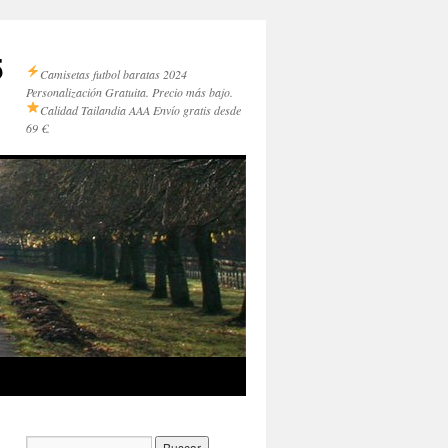
5
Camisetas futbol baratas 2024
Personalización Gratuita. Precio más bajo.
Calidad Tailandia AAA
Envío gratis desde
69 €.