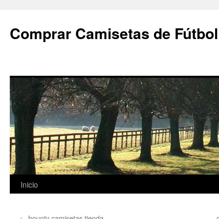
Comprar Camisetas de Fútbol
Saltar
Inicio
al
←
bounty camisetas tienda