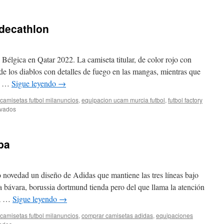
camisetas
de
futbol
 decathlon
para
equipos
baratas
 Bélgica en Qatar 2022. La camiseta titular, de color rojo con
de los diablos con detalles de fuego en las mangas, mientras que
or …
Sigue leyendo
→
camisetas futbol milanuncios
,
equipacion ucam murcia futbol
,
futbol factory
en
ivados
camisetas
futbol
sala
pa
decathlon
 novedad un diseño de Adidas que mantiene las tres líneas bajo
ma bávara, borussia dortmund tienda pero del que llama la atención
ua …
Sigue leyendo
→
camisetas futbol milanuncios
,
comprar camisetas adidas
,
equipaciones
en