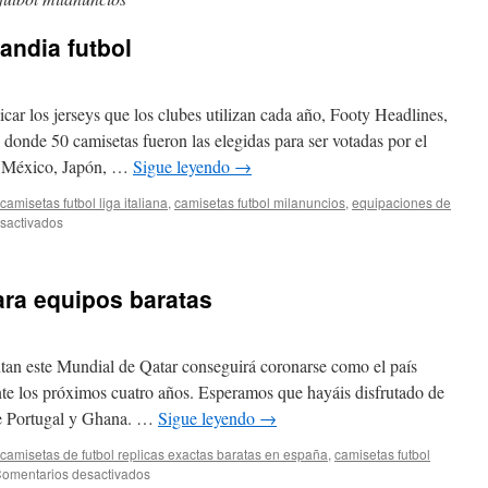
andia futbol
licar los jerseys que los clubes utilizan cada año, Footy Headlines,
 donde 50 camisetas fueron las elegidas para ser votadas por el
, México, Japón, …
Sigue leyendo
→
camisetas futbol liga italiana
,
camisetas futbol milanuncios
,
equipaciones de
en
sactivados
camiseta
seleccion
islandia
ara equipos baratas
futbol
utan este Mundial de Qatar conseguirá coronarse como el país
e los próximos cuatro años. Esperamos que hayáis disfrutado de
tre Portugal y Ghana. …
Sigue leyendo
→
camisetas de futbol replicas exactas baratas en españa
,
camisetas futbol
en
omentarios desactivados