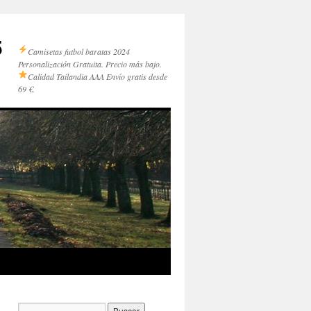
5
Camisetas futbol baratas 2024
Personalización Gratuita. Precio más bajo.
Calidad Tailandia AAA
Envío gratis desde
69 €.