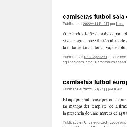
camisetas futbol sala
Publicada el
2022年11月10日
por
istern
Otro lindo diseño de Adidas portará
vivos negros, hace ilusión al apodo 
la indumentaria alternativa, de col
Publicado en
Uncategorized
|
Etiquetado
equipaciones joma
|
Comentarios desact
camisetas futbol euro
Publicada el
2022年7月21日
por
istern
El equipo londinense presenta como
las mangas del ‘template’ de la fir
la presencia de unas marcas de ag
Publicado en
Uncategorized
|
Etiquetado