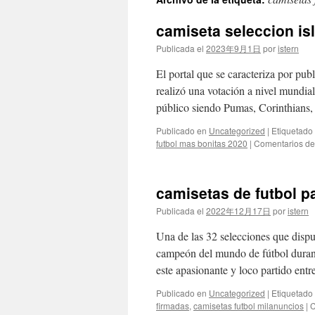
contenido
camiseta seleccion isl
Publicada el
2023年9月1日
por
istern
El portal que se caracteriza por pub
realizó una votación a nivel mundial
público siendo Pumas, Corinthians
Publicado en
Uncategorized
|
Etiquetado
futbol mas bonitas 2020
|
Comentarios de
camisetas de futbol p
Publicada el
2022年12月17日
por
istern
Una de las 32 selecciones que disp
campeón del mundo de fútbol durant
este apasionante y loco partido en
Publicado en
Uncategorized
|
Etiquetado
firmadas
,
camisetas futbol milanuncios
|
C