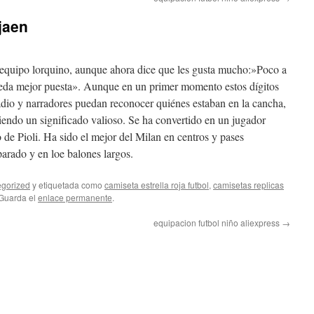
jaen
equipo lorquino, aunque ahora dice que les gusta mucho:»Poco a
eda mejor puesta». Aunque en un primer momento estos dígitos
tadio y narradores puedan reconocer quiénes estaban en la cancha,
niendo un significado valioso. Se ha convertido en un jugador
e Pioli. Ha sido el mejor del Milan en centros y pases
parado y en loe balones largos.
gorized
y etiquetada como
camiseta estrella roja futbol
,
camisetas replicas
 Guarda el
enlace permanente
.
equipacion futbol niño aliexpress
→