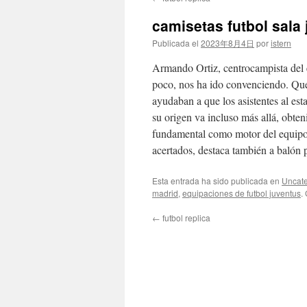
contenido
camisetas futbol sala 
Publicada el
2023年8月4日
por
istern
Armando Ortiz, centrocampista del 
poco, nos ha ido convenciendo. Qu
ayudaban a que los asistentes al es
su origen va incluso más allá, obte
fundamental como motor del equipo d
acertados, destaca también a balón 
Esta entrada ha sido publicada en
Uncate
madrid
,
equipaciones de futbol juventus
.
←
futbol replica