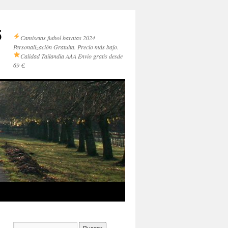
5
Camisetas futbol baratas 2024
Personalización Gratuita. Precio más bajo.
Calidad Tailandia AAA
Envío gratis desde
69 €.