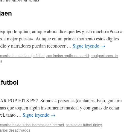
jaen
equipo lorquino, aunque ahora dice que les gusta mucho:»Poco a
eda mejor puesta». Aunque en un primer momento estos dígitos
stadio y narradores puedan reconocer …
Sigue leyendo
→
camiseta estrella roja futbol
,
camisetas replicas madrid
,
equipaciones de
en
os
camisetas
futbol
sala
futbol
jaen
TAR POP HITS PS2. Somos 4 personas (cantantes, bajo, guitarra
onas que toquen algún instrumento musical y con ganas de echar
vel, tanto …
Sigue leyendo
→
camisetas de futbol baratas por internet
,
camisetas futbol ripley
,
en
rios desactivados