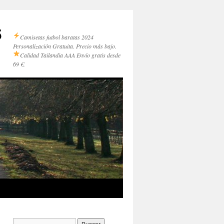
5
Camisetas futbol baratas 2024
Personalización Gratuita. Precio más bajo.
Calidad Tailandia AAA
Envío gratis desde
69 €.