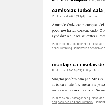
contenido
camisetas futbol sala 
Publicada el
2023年8月4日
por
istern
Armando Ortiz, centrocampista del 
poco, nos ha ido convenciendo. Qu
ayudaban a que los asistentes al e
Publicado en
Uncategorized
|
Etiquetado
futbol juventus
|
Comentarios desactivad
montaje camisetas de 
Publicada el
2022年7月21日
por
istern
Singstar pop hits para ps2. SINGS
acústica y batería)y buscamos pers
un buen rato a modo de ocio. Su ni
Publicado en
Uncategorized
|
Etiquetado
equipaciones de futbol juventus
|
Comenta