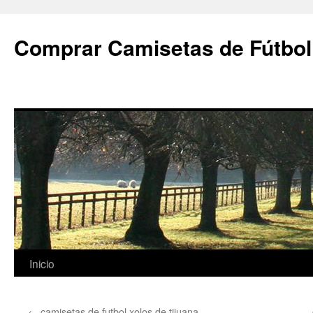
Comprar Camisetas de Fútbol
Saltar
Inicio
al
←
camisetas de futbol xolos de tijuana