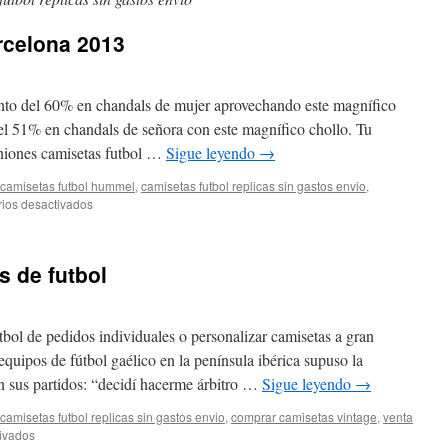
rcelona 2013
to del 60% en chandals de mujer aprovechando este magnífico
el 51% en chandals de señora con este magnífico chollo. Tu
iniones camisetas futbol …
Sigue leyendo
→
camisetas futbol hummel
,
camisetas futbol replicas sin gastos envio
,
en
ios desactivados
tercera
equipacion
barcelona
s de futbol
2013
tbol de pedidos individuales o personalizar camisetas a gran
equipos de fútbol gaélico en la península ibérica supuso la
en sus partidos: “decidí hacerme árbitro …
Sigue leyendo
→
camisetas futbol replicas sin gastos envio
,
comprar camisetas vintage
,
venta
en
ivados