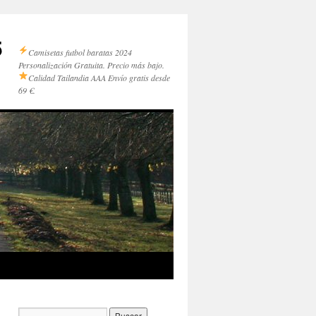
5
Camisetas futbol baratas 2024
Personalización Gratuita. Precio más bajo.
Calidad Tailandia AAA
Envío gratis desde
69 €.