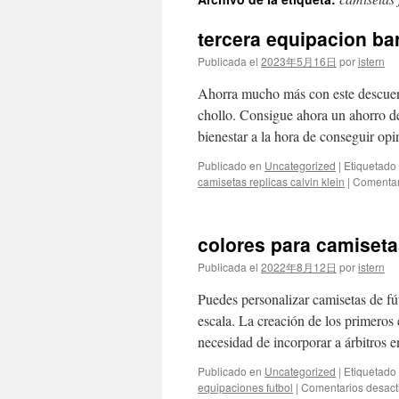
contenido
tercera equipacion ba
Publicada el
2023年5月16日
por
istern
Ahorra mucho más con este descuen
chollo. Consigue ahora un ahorro d
bienestar a la hora de conseguir op
Publicado en
Uncategorized
|
Etiquetado
camisetas replicas calvin klein
|
Comentar
colores para camiseta
Publicada el
2022年8月12日
por
istern
Puedes personalizar camisetas de fú
escala. La creación de los primeros 
necesidad de incorporar a árbitros 
Publicado en
Uncategorized
|
Etiquetado
equipaciones futbol
|
Comentarios desact