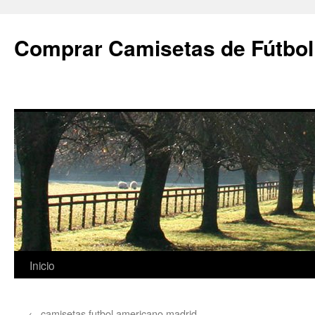
Comprar Camisetas de Fútbol
Saltar
Inicio
al
←
camisetas futbol americano madrid