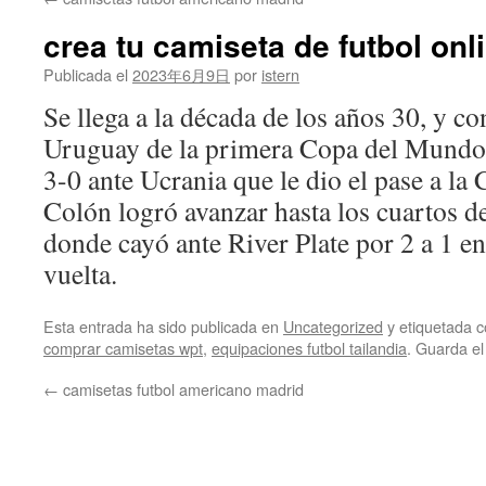
contenido
crea tu camiseta de futbol onl
Publicada el
2023年6月9日
por
istern
Se llega a la década de los años 30, y con
Uruguay de la primera Copa del Mundo.
3-0 ante Ucrania que le dio el pase a l
Colón logró avanzar hasta los cuartos de
donde cayó ante River Plate por 2 a 1 en 
vuelta.
Esta entrada ha sido publicada en
Uncategorized
y etiquetada
comprar camisetas wpt
,
equipaciones futbol tailandia
. Guarda e
←
camisetas futbol americano madrid