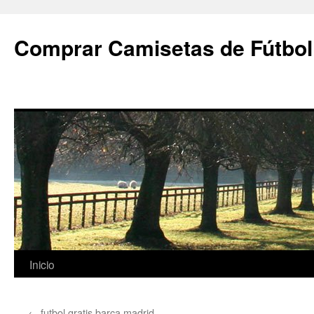
Comprar Camisetas de Fútbol
Saltar
Inicio
al
←
futbol gratis barca madrid