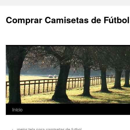
Comprar Camisetas de Fútbol
Saltar
Inicio
al
←
mejor tela para camisetas de futbol