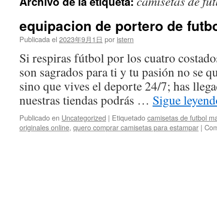
camisetas de fut
Archivo de la etiqueta:
contenido
equipacion de portero de futb
Publicada el
2023年9月1日
por
istern
Si respiras fútbol por los cuatro costado
son sagrados para ti y tu pasión no se 
sino que vives el deporte 24/7; has llega
nuestras tiendas podrás …
Sigue leyen
Publicado en
Uncategorized
|
Etiquetado
camisetas de futbol m
originales online
,
quero comprar camisetas para estampar
|
Com