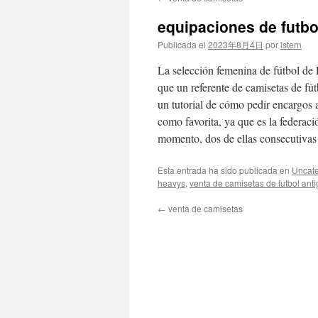
contenido
equipaciones de futbo
Publicada el
2023年8月4日
por
istern
La selección femenina de fútbol de 
que un referente de camisetas de fú
un tutorial de cómo pedir encargos
como favorita, ya que es la federaci
momento, dos de ellas consecutivas
Esta entrada ha sido publicada en
Uncate
heavys
,
venta de camisetas de futbol ant
←
venta de camisetas