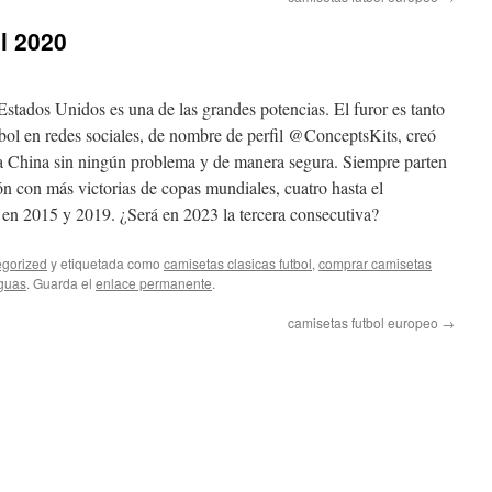
l 2020
Estados Unidos es una de las grandes potencias. El furor es tanto
tbol en redes sociales, de nombre de perfil @ConceptsKits, creó
 a China sin ningún problema y de manera segura. Siempre parten
ón con más victorias de copas mundiales, cuatro hasta el
 en 2015 y 2019. ¿Será en 2023 la tercera consecutiva?
gorized
y etiquetada como
camisetas clasicas futbol
,
comprar camisetas
iguas
. Guarda el
enlace permanente
.
camisetas futbol europeo
→