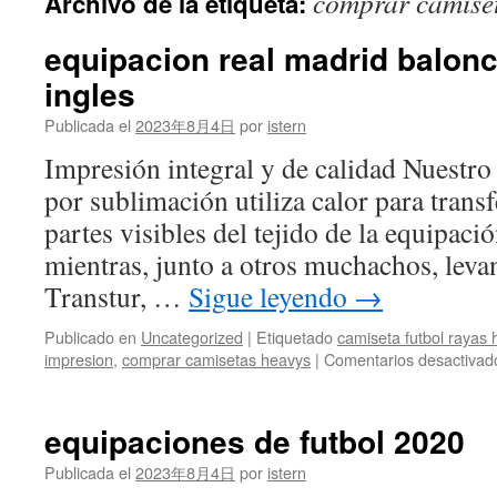
comprar camise
Archivo de la etiqueta:
contenido
equipacion real madrid balonc
ingles
Publicada el
2023年8月4日
por
istern
Impresión integral y de calidad Nuestr
por sublimación utiliza calor para transfe
partes visibles del tejido de la equipació
mientras, junto a otros muchachos, lev
Transtur, …
Sigue leyendo
→
Publicado en
Uncategorized
|
Etiquetado
camiseta futbol rayas 
impresion
,
comprar camisetas heavys
|
Comentarios desactivad
equipaciones de futbol 2020
Publicada el
2023年8月4日
por
istern