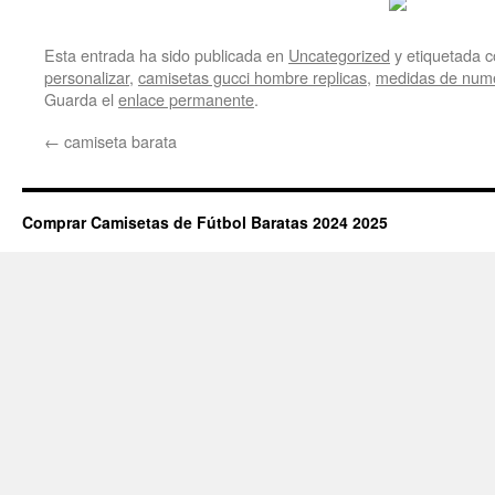
Esta entrada ha sido publicada en
Uncategorized
y etiquetada
personalizar
,
camisetas gucci hombre replicas
,
medidas de nume
Guarda el
enlace permanente
.
←
camiseta barata
Comprar Camisetas de Fútbol Baratas 2024 2025