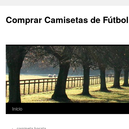
Comprar Camisetas de Fútbol
Saltar
Inicio
al
←
camiseta barata