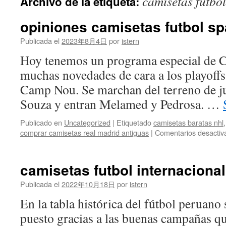
camisetas futbo
Archivo de la etiqueta:
contenido
opiniones camisetas futbol sp
Publicada el
2023年8月4日
por
istern
Hoy tenemos un programa especial de 
muchas novedades de cara a los playoffs 
Camp Nou. Se marchan del terreno de j
Souza y entran Melamed y Pedrosa. …
Publicado en
Uncategorized
|
Etiquetado
camisetas baratas nhl
comprar camisetas real madrid antiguas
|
Comentarios desactiv
camisetas futbol internacional
Publicada el
2022年10月18日
por
istern
En la tabla histórica del fútbol peruano 
puesto gracias a las buenas campañas qu