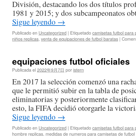
División, destacando los dos títulos pro
1981 y 2015; y dos subcampeonatos ob
Sigue leyendo
→
Publicado en
Uncategorized
|
Etiquetado
camisetas futbol para 
niños replicas
,
venta de equipaciones de futbol baratas
|
Coment
equipaciones futbol oficiales
Publicada el
2022年9月7日
por
istern
En 2017 la selección comenzó una racha
que le permitió subir en la tabla de posi
eliminatorias y posteriormente clasifica
esto, la FIFA decidió otorgarle la victo
Sigue leyendo
→
Publicado en
Uncategorized
|
Etiquetado
camisetas futbol para 
hombre replicas
,
medidas de numeros para camisetas de futbol